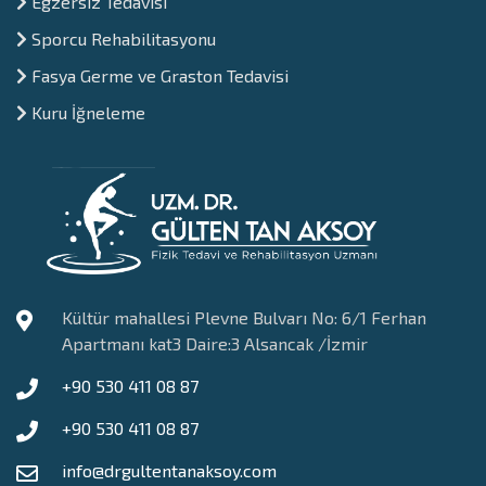
⁠Egzersiz Tedavisi
Sporcu Rehabilitasyonu
Fasya Germe ve Graston Tedavisi
Kuru İğneleme
Kültür mahallesi Plevne Bulvarı No: 6/1 Ferhan
Apartmanı kat3 Daire:3 Alsancak /İzmir
+90 530 411 08 87
+90 530 411 08 87
info@drgultentanaksoy.com