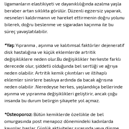
ligamanların elastikiyeti ve dayanıklılığında azalma yaşla
beraber artan sıklıkta görülür. Düzenli egzersiz yaparak,
nesneleri kaldırmanın ve hareket ettirmenin doğru yolunu
bilerek, doğru beslenme ve sigaradan kaçınma ile bu
süreç yavaşlatılabilir.
*Yaş:
Yıpranma , aşınma ve kalıtımsal faktörler dejeneratif
disk hastalığına ve küçük eklemlerde artritik
değişikliklere neden olur.Bu değişiklikler herkeste farklı
derecede olur, şiddetli olduğunda bel sertliği ve ağrıya
neden olabilir. Artritik kemik çıkıntıları ve iltihaplı
eklemler sinirlere baskıya ardında da bacak ağrısına
neden olabilir .Neredeyse herkes, yaşlandıkça bellerinde
aşınma ve yıpranma değişiklikleri geliştirir, ancak çoğu
insanda bu durum belirgin şikayete yol açmaz.
*Osteoporoz:
Bütün kemiklerde özellikle de bel
omurgasında post menapoz dönemindeki kadınlarda
kayıplar başlar. Günlük aktiviteler sırasında veya düşme