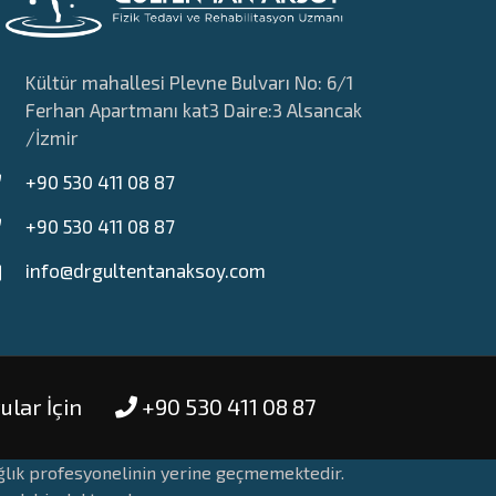
Kültür mahallesi Plevne Bulvarı No: 6/1
Ferhan Apartmanı kat3 Daire:3 Alsancak
/İzmir
+90 530 411 08 87
+90 530 411 08 87
info@drgultentanaksoy.com
ular İçin
+90 530 411 08 87
sağlık profesyonelinin yerine geçmemektedir.