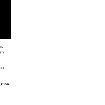
r,
eri
kas
ağrıya