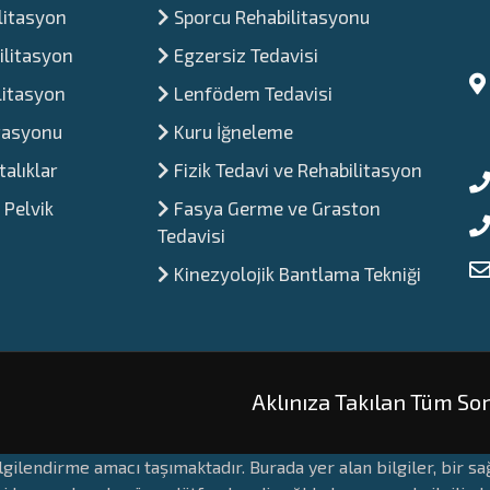
litasyon
Sporcu Rehabilitasyonu
ilitasyon
⁠Egzersiz Tedavisi
litasyon
Lenfödem Tedavisi
itasyonu
Kuru İğneleme
alıklar
Fizik Tedavi ve Rehabilitasyon
 Pelvik
Fasya Germe ve Graston
Tedavisi
Kinezyolojik Bantlama Tekniği
Aklınıza Takılan Tüm Sor
lgilendirme amacı taşımaktadır. Burada yer alan bilgiler, bir 