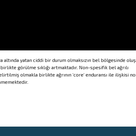
eya altında yatan ciddi bir durum olmaksızın bel bölgesinde olu
irlikte görülme sıklığı artmaktadır. Non-spesifik bel ağrılı
irtilmiş olmakla birlikte ağrının ‘core’ enduransı ile ilişkisi n
linmemektedir.