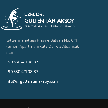
Kültür mahallesi Plevne Bulvarı No: 6/1
Ferhan Apartmanı kat3 Daire:3 Alsancak
/İzmir
+90 530 411 08 87
+90 530 411 08 87
info@drgultentanaksoy.com