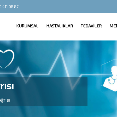
0 411 08 87
KURUMSAL
HASTALIKLAR
TEDAVİLER
ME
rısı
ğrısı