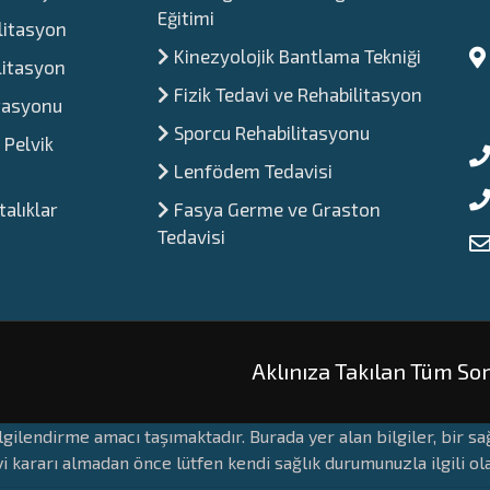
Eğitimi
litasyon
Kinezyolojik Bantlama Tekniği
litasyon
Fizik Tedavi ve Rehabilitasyon
itasyonu
Sporcu Rehabilitasyonu
 Pelvik
Lenfödem Tedavisi
alıklar
Fasya Germe ve Graston
Tedavisi
Aklınıza Takılan Tüm Sor
lgilendirme amacı taşımaktadır. Burada yer alan bilgiler, bir 
i kararı almadan önce lütfen kendi sağlık durumunuzla ilgili o