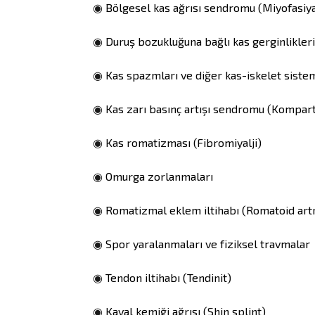
◉
Bölgesel kas ağrısı sendromu (Miyofasiy
◉
Duruş bozukluğuna bağlı kas gerginlikleri
◉
Kas spazmları ve diğer kas-iskelet sistem
◉
Kas zarı basınç artışı sendromu (Kompa
◉
Kas romatizması (Fibromiyalji)
◉
Omurga zorlanmaları
◉
Romatizmal eklem iltihabı (Romatoid artr
◉
Spor yaralanmaları ve fiziksel travmalar
◉
Tendon iltihabı (Tendinit)
◉
Kaval kemiği ağrısı (Shin splint)