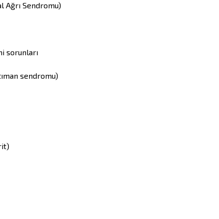
al Ağrı Sendromu)
i sorunları
rtıman sendromu)
it)