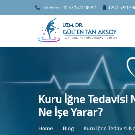
Telefon:
+90 530 411 08 87
GSM:
+90 53
Kuru İğne Tedavisi Ne
Ne İşe Yarar?
Home
Blog
Kuru İğne Tedavisi Ned