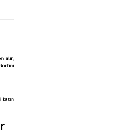
n alır
,
dorfini
i kasın
r