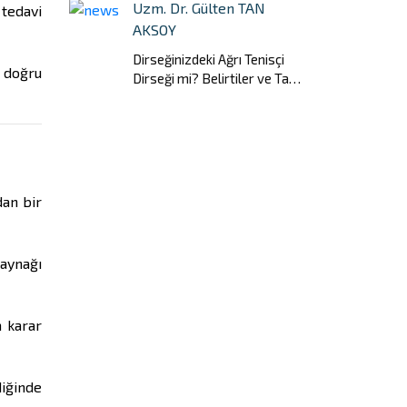
Uzm. Dr. Gülten TAN
 tedavi
AKSOY
Dirseğinizdeki Ağrı Tenisçi
n doğru
Dirseği mi? Belirtiler ve Tanı
Süreci
dan bir
kaynağı
 karar
iğinde