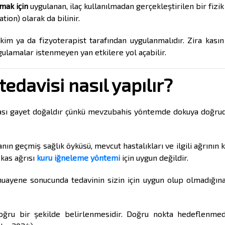
tmak için
uygulanan, ilaç kullanılmadan gerçekleştirilen bir fizik
ion) olarak da bilinir.
m ya da fizyoterapist tarafından uygulanmalıdır. Zira kası
ulamalar istenmeyen yan etkilere yol açabilir.
tedavisi nasıl yapılır?
lması gayet doğaldır çünkü mevzubahis yöntemde dokuya doğru
n geçmiş sağlık öyküsü, mevcut hastalıkları ve ilgili ağrının 
 kas ağrısı
kuru iğneleme yöntemi
için uygun değildir.
uayene sonucunda tedavinin sizin için uygun olup olmadığına
oğru bir şekilde belirlenmesidir. Doğru nokta hedeflenmed